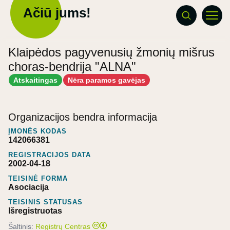
Ačiū jums!
Klaipėdos pagyvenusių žmonių mišrus
choras-bendrija "ALNA"
Atskaitingas
Nėra paramos gavėjas
Organizacijos bendra informacija
ĮMONĖS KODAS
142066381
REGISTRACIJOS DATA
2002-04-18
TEISINĖ FORMA
Asociacija
TEISINIS STATUSAS
Išregistruotas
Šaltinis:
Registrų Centras