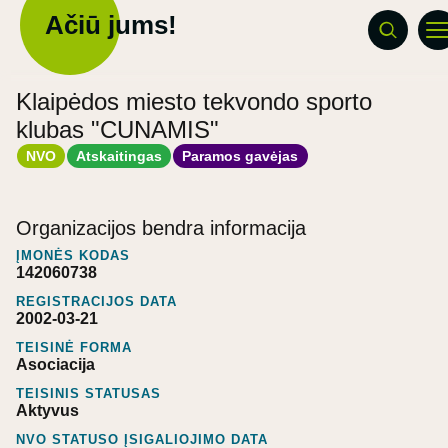
Ačiū jums!
Klaipėdos miesto tekvondo sporto
klubas "CUNAMIS"
NVO
Atskaitingas
Paramos gavėjas
Organizacijos bendra informacija
ĮMONĖS KODAS
142060738
REGISTRACIJOS DATA
2002-03-21
TEISINĖ FORMA
Asociacija
TEISINIS STATUSAS
Aktyvus
NVO STATUSO ĮSIGALIOJIMO DATA