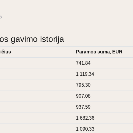
5
 gavimo istorija
ičius
Paramos suma, EUR
741,84
1 119,34
795,30
907,08
937,59
1 682,36
1 090,33