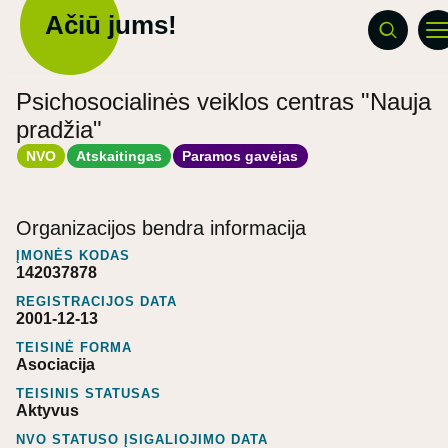
Ačiū jums!
Psichosocialinės veiklos centras "Nauja
pradžia"
NVO
Atskaitingas
Paramos gavėjas
Organizacijos bendra informacija
ĮMONĖS KODAS
142037878
REGISTRACIJOS DATA
2001-12-13
TEISINĖ FORMA
Asociacija
TEISINIS STATUSAS
Aktyvus
NVO STATUSO ĮSIGALIOJIMO DATA