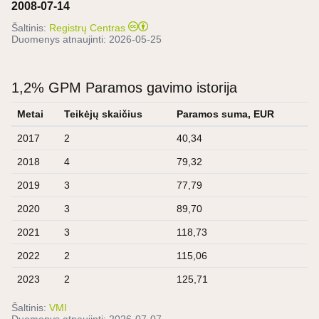
2008-07-14
Šaltinis:
Registrų Centras
Duomenys atnaujinti:
2026-05-25
1,2% GPM Paramos gavimo istorija
Metai
Teikėjų skaičius
Paramos suma, EUR
2017
2
40,34
2018
4
79,32
2019
3
77,79
2020
3
89,70
2021
3
118,73
2022
2
115,06
2023
2
125,71
Šaltinis:
VMI
Duomenys atnaujinti:
2026-07-07