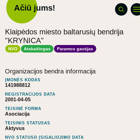
Ačiū jums!
Klaipėdos miesto baltarusių bendrija
"KRYNICA"
NVO
Atskaitingas
Paramos gavėjas
Organizacijos bendra informacija
ĮMONĖS KODAS
141988812
REGISTRACIJOS DATA
2001-04-05
TEISINĖ FORMA
Asociacija
TEISINIS STATUSAS
Aktyvus
NVO STATUSO ĮSIGALIOJIMO DATA