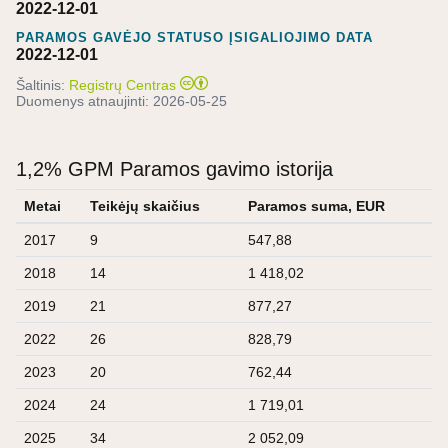
2022-12-01
PARAMOS GAVĖJO STATUSO ĮSIGALIOJIMO DATA
2022-12-01
Šaltinis:
Registrų Centras
Duomenys atnaujinti:
2026-05-25
1,2% GPM Paramos gavimo istorija
Metai
Teikėjų skaičius
Paramos suma, EUR
2017
9
547,88
2018
14
1 418,02
2019
21
877,27
2022
26
828,79
2023
20
762,44
2024
24
1 719,01
2025
34
2 052,09