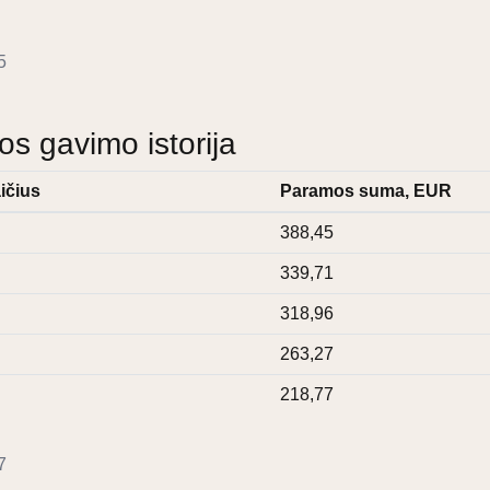
5
 gavimo istorija
ičius
Paramos suma, EUR
388,45
339,71
318,96
263,27
218,77
7