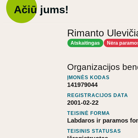
Ačiū jums!
Rimanto Uleviči
Atskaitingas
Nėra paramo
Organizacijos ben
ĮMONĖS KODAS
141979044
REGISTRACIJOS DATA
2001-02-22
TEISINĖ FORMA
Labdaros ir paramos fo
TEISINIS STATUSAS