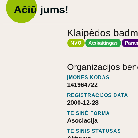
Ačiū jums!
Klaipėdos badmi
NVO
Atskaitingas
Para
Organizacijos ben
ĮMONĖS KODAS
141964722
REGISTRACIJOS DATA
2000-12-28
TEISINĖ FORMA
Asociacija
TEISINIS STATUSAS