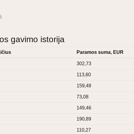
5
 gavimo istorija
ičius
Paramos suma, EUR
302,73
113,60
159,48
73,08
149,46
190,89
110,27