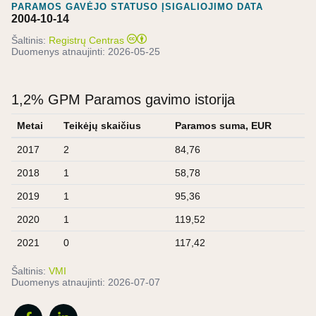
PARAMOS GAVĖJO STATUSO ĮSIGALIOJIMO DATA
2004-10-14
Šaltinis:
Registrų Centras
Duomenys atnaujinti:
2026-05-25
1,2% GPM Paramos gavimo istorija
Metai
Teikėjų skaičius
Paramos suma, EUR
2017
2
84,76
2018
1
58,78
2019
1
95,36
2020
1
119,52
2021
0
117,42
Šaltinis:
VMI
Duomenys atnaujinti:
2026-07-07