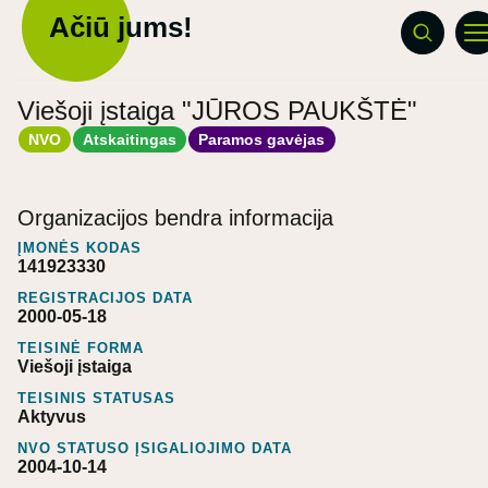
Ačiū jums!
Viešoji įstaiga "JŪROS PAUKŠTĖ"
NVO
Atskaitingas
Paramos gavėjas
Organizacijos bendra informacija
ĮMONĖS KODAS
141923330
REGISTRACIJOS DATA
2000-05-18
TEISINĖ FORMA
Viešoji įstaiga
TEISINIS STATUSAS
Aktyvus
NVO STATUSO ĮSIGALIOJIMO DATA
2004-10-14