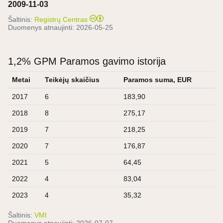
2009-11-03
Šaltinis:
Registrų Centras
Duomenys atnaujinti:
2026-05-25
1,2% GPM Paramos gavimo istorija
Metai
Teikėjų skaičius
Paramos suma, EUR
2017
6
183,90
2018
8
275,17
2019
7
218,25
2020
7
176,87
2021
5
64,45
2022
4
83,04
2023
4
35,32
Šaltinis:
VMI
Duomenys atnaujinti:
2026-07-07