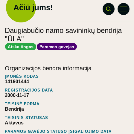
Ačiū jums!
Daugiabučio namo savininkų bendrija
"ŪLA"
Atskaitingas
Paramos gavėjas
Organizacijos bendra informacija
ĮMONĖS KODAS
141901444
REGISTRACIJOS DATA
2000-11-17
TEISINĖ FORMA
Bendrija
TEISINIS STATUSAS
Aktyvus
PARAMOS GAVĖJO STATUSO ĮSIGALIOJIMO DATA