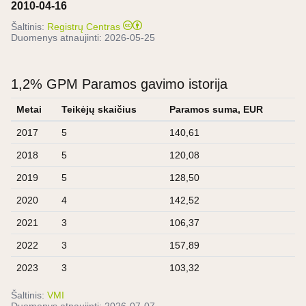
2010-04-16
Šaltinis:
Registrų Centras
Duomenys atnaujinti:
2026-05-25
1,2% GPM Paramos gavimo istorija
Metai
Teikėjų skaičius
Paramos suma, EUR
2017
5
140,61
2018
5
120,08
2019
5
128,50
2020
4
142,52
2021
3
106,37
2022
3
157,89
2023
3
103,32
Šaltinis:
VMI
Duomenys atnaujinti:
2026-07-07