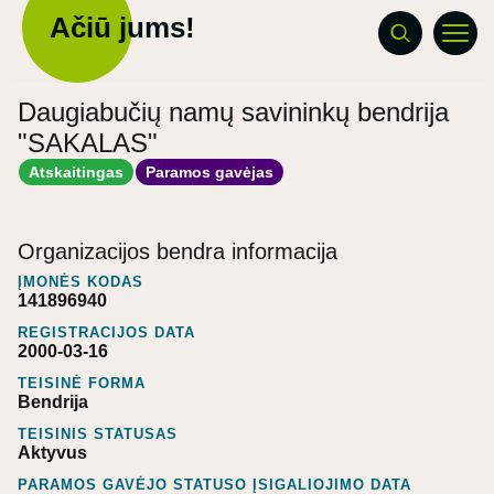
Ačiū jums!
Daugiabučių namų savininkų bendrija
"SAKALAS"
Atskaitingas
Paramos gavėjas
Organizacijos bendra informacija
ĮMONĖS KODAS
141896940
REGISTRACIJOS DATA
2000-03-16
TEISINĖ FORMA
Bendrija
TEISINIS STATUSAS
Aktyvus
PARAMOS GAVĖJO STATUSO ĮSIGALIOJIMO DATA