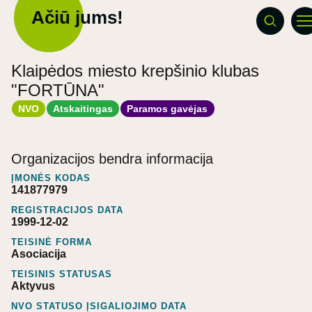
Ačiū jums!
Klaipėdos miesto krepšinio klubas
"FORTŪNA"
NVO
Atskaitingas
Paramos gavėjas
Organizacijos bendra informacija
ĮMONĖS KODAS
141877979
REGISTRACIJOS DATA
1999-12-02
TEISINĖ FORMA
Asociacija
TEISINIS STATUSAS
Aktyvus
NVO STATUSO ĮSIGALIOJIMO DATA