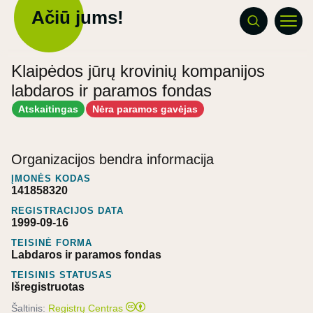
Ačiū jums!
Klaipėdos jūrų krovinių kompanijos
labdaros ir paramos fondas
Atskaitingas
Nėra paramos gavėjas
Organizacijos bendra informacija
ĮMONĖS KODAS
141858320
REGISTRACIJOS DATA
1999-09-16
TEISINĖ FORMA
Labdaros ir paramos fondas
TEISINIS STATUSAS
Išregistruotas
Šaltinis:
Registrų Centras