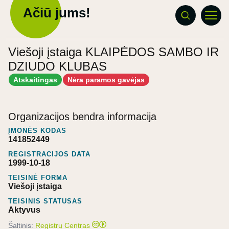
Ačiū jums!
Viešoji įstaiga KLAIPĖDOS SAMBO IR
DZIUDO KLUBAS
Atskaitingas
Nėra paramos gavėjas
Organizacijos bendra informacija
ĮMONĖS KODAS
141852449
REGISTRACIJOS DATA
1999-10-18
TEISINĖ FORMA
Viešoji įstaiga
TEISINIS STATUSAS
Aktyvus
Šaltinis:
Registrų Centras