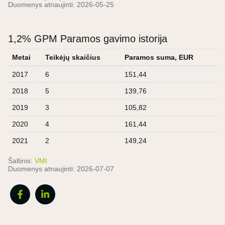
Duomenys atnaujinti:
2026-05-25
1,2% GPM Paramos gavimo istorija
Metai
Teikėjų skaičius
Paramos suma, EUR
2017
6
151,44
2018
5
139,76
2019
3
105,82
2020
4
161,44
2021
2
149,24
Šaltinis:
VMI
Duomenys atnaujinti:
2026-07-07