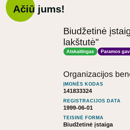
Ačiū jums!
Biudžetinė įstai
lakštutė"
Atskaitingas
Paramos gav
Organizacijos ben
ĮMONĖS KODAS
141833324
REGISTRACIJOS DATA
1999-06-01
TEISINĖ FORMA
Biudžetinė įstaiga