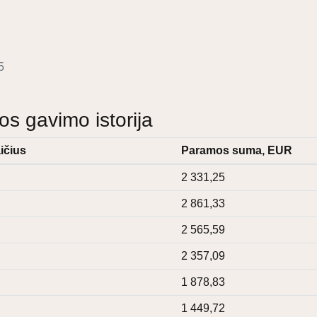
5
 gavimo istorija
ičius
Paramos suma, EUR
2 331,25
2 861,33
2 565,59
2 357,09
1 878,83
1 449,72