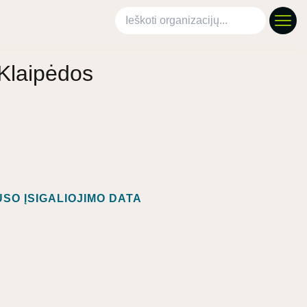
Ieškoti organizacijų
"Klaipėdos
SO ĮSIGALIOJIMO DATA