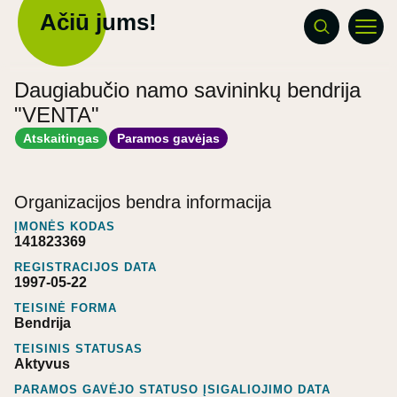
Ačiū jums!
Daugiabučio namo savininkų bendrija
"VENTA"
Atskaitingas
Paramos gavėjas
Organizacijos bendra informacija
ĮMONĖS KODAS
141823369
REGISTRACIJOS DATA
1997-05-22
TEISINĖ FORMA
Bendrija
TEISINIS STATUSAS
Aktyvus
PARAMOS GAVĖJO STATUSO ĮSIGALIOJIMO DATA