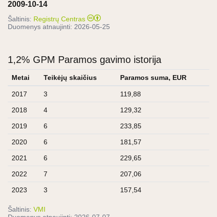
2009-10-14
Šaltinis:
Registrų Centras
Duomenys atnaujinti:
2026-05-25
1,2% GPM Paramos gavimo istorija
Metai
Teikėjų skaičius
Paramos suma, EUR
2017
3
119,88
2018
4
129,32
2019
6
233,85
2020
6
181,57
2021
6
229,65
2022
7
207,06
2023
3
157,54
Šaltinis:
VMI
Duomenys atnaujinti:
2026-07-07