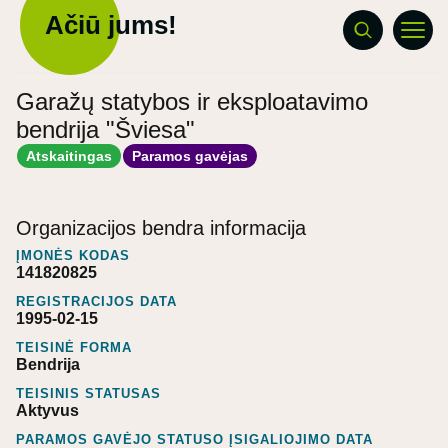
Ačiū jums!
Garažų statybos ir eksploatavimo
bendrija "Šviesa"
Atskaitingas
Paramos gavėjas
Organizacijos bendra informacija
ĮMONĖS KODAS
141820825
REGISTRACIJOS DATA
1995-02-15
TEISINĖ FORMA
Bendrija
TEISINIS STATUSAS
Aktyvus
PARAMOS GAVĖJO STATUSO ĮSIGALIOJIMO DATA