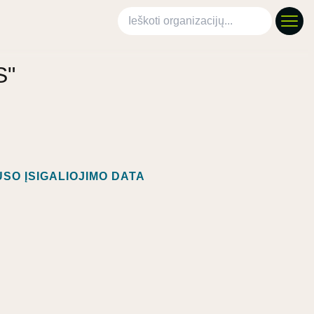
Ieškoti organizacijų
S"
SO ĮSIGALIOJIMO DATA