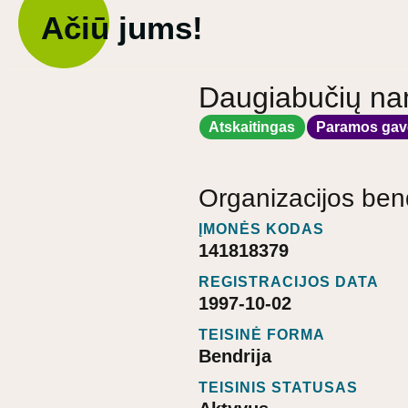
Ačiū jums!
Daugiabučių nam
Atskaitingas
Paramos gav
Organizacijos ben
ĮMONĖS KODAS
141818379
REGISTRACIJOS DATA
1997-10-02
TEISINĖ FORMA
Bendrija
TEISINIS STATUSAS