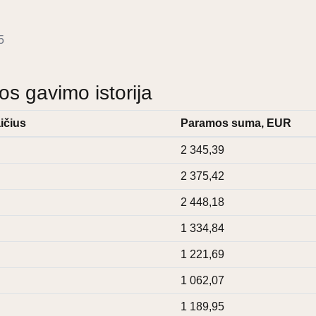
5
 gavimo istorija
ičius
Paramos suma, EUR
2 345,39
2 375,42
2 448,18
1 334,84
1 221,69
1 062,07
1 189,95