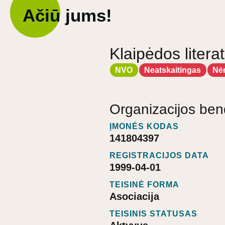
Ačiū jums!
Klaipėdos liter
NVO
Neatskaitingas
Nė
Organizacijos ben
ĮMONĖS KODAS
141804397
REGISTRACIJOS DATA
1999-04-01
TEISINĖ FORMA
Asociacija
TEISINIS STATUSAS