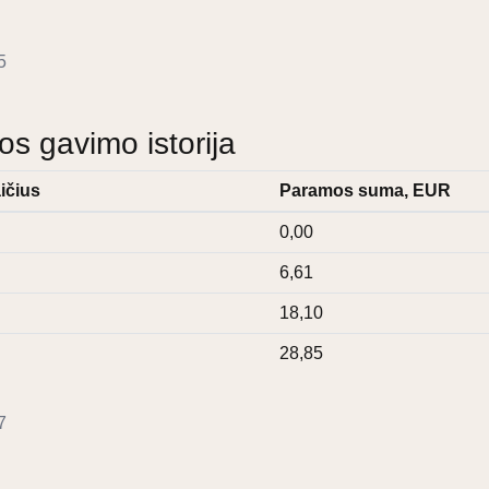
5
 gavimo istorija
ičius
Paramos suma, EUR
0,00
6,61
18,10
28,85
7