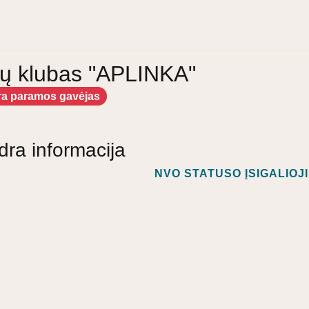
atų klubas "APLINKA"
ra paramos gavėjas
dra informacija
NVO STATUSO ĮSIGALIOJ