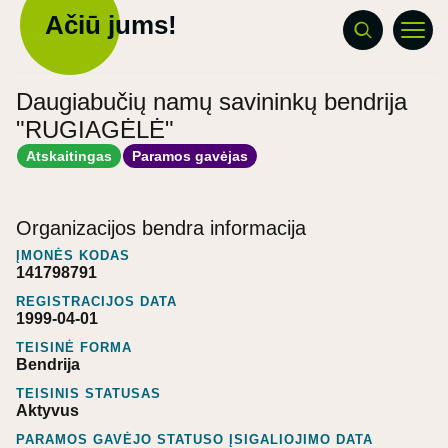
Ačiū jums!
Daugiabučių namų savininkų bendrija
"RUGIAGĖLĖ"
Atskaitingas
Paramos gavėjas
Organizacijos bendra informacija
ĮMONĖS KODAS
141798791
REGISTRACIJOS DATA
1999-04-01
TEISINĖ FORMA
Bendrija
TEISINIS STATUSAS
Aktyvus
PARAMOS GAVĖJO STATUSO ĮSIGALIOJIMO DATA