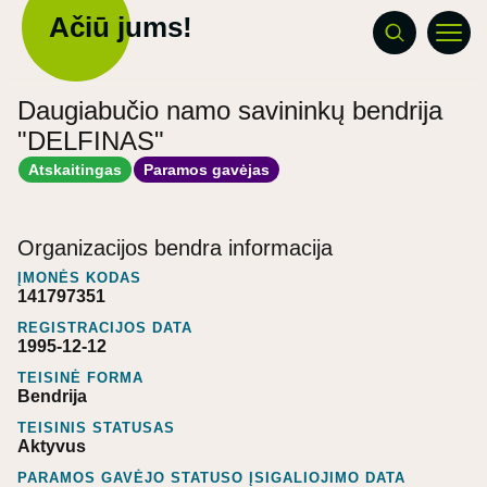
Ačiū jums!
Daugiabučio namo savininkų bendrija
"DELFINAS"
Atskaitingas
Paramos gavėjas
Organizacijos bendra informacija
ĮMONĖS KODAS
141797351
REGISTRACIJOS DATA
1995-12-12
TEISINĖ FORMA
Bendrija
TEISINIS STATUSAS
Aktyvus
PARAMOS GAVĖJO STATUSO ĮSIGALIOJIMO DATA