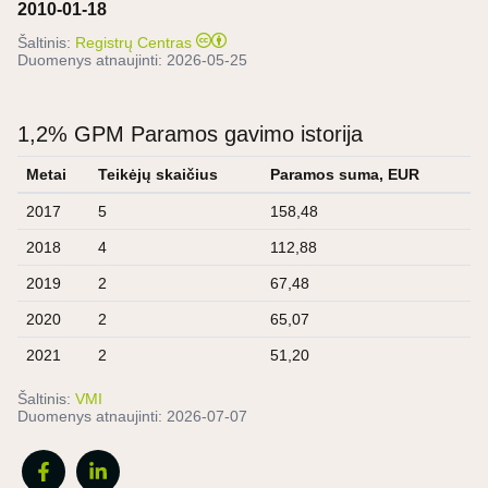
2010-01-18
Šaltinis:
Registrų Centras
Duomenys atnaujinti:
2026-05-25
1,2% GPM Paramos gavimo istorija
Metai
Teikėjų skaičius
Paramos suma, EUR
2017
5
158,48
2018
4
112,88
2019
2
67,48
2020
2
65,07
2021
2
51,20
Šaltinis:
VMI
Duomenys atnaujinti:
2026-07-07