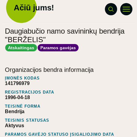
Ačiū jums!
Daugiabučio namo savininkų bendrija
"BERŽELIS"
Atskaitingas
Paramos gavėjas
Organizacijos bendra informacija
ĮMONĖS KODAS
141796979
REGISTRACIJOS DATA
1996-04-18
TEISINĖ FORMA
Bendrija
TEISINIS STATUSAS
Aktyvus
PARAMOS GAVĖJO STATUSO ĮSIGALIOJIMO DATA