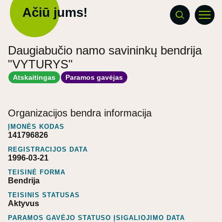
Ačiū jums!
Daugiabučio namo savininkų bendrija
"VYTURYS"
Atskaitingas
Paramos gavėjas
Organizacijos bendra informacija
ĮMONĖS KODAS
141796826
REGISTRACIJOS DATA
1996-03-21
TEISINĖ FORMA
Bendrija
TEISINIS STATUSAS
Aktyvus
PARAMOS GAVĖJO STATUSO ĮSIGALIOJIMO DATA