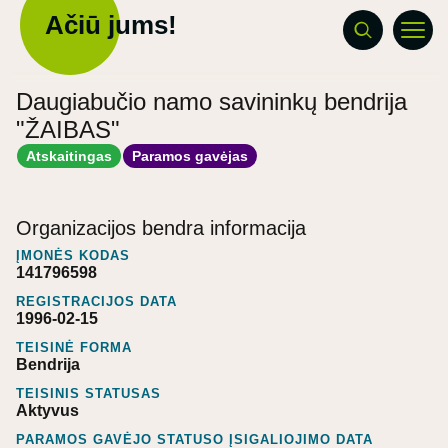
Ačiū jums!
Daugiabučio namo savininkų bendrija
"ŽAIBAS"
Atskaitingas
Paramos gavėjas
Organizacijos bendra informacija
ĮMONĖS KODAS
141796598
REGISTRACIJOS DATA
1996-02-15
TEISINĖ FORMA
Bendrija
TEISINIS STATUSAS
Aktyvus
PARAMOS GAVĖJO STATUSO ĮSIGALIOJIMO DATA