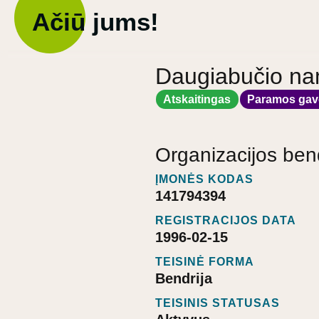
Ačiū jums!
Daugiabučio na
Atskaitingas
Paramos gav
Organizacijos ben
ĮMONĖS KODAS
141794394
REGISTRACIJOS DATA
1996-02-15
TEISINĖ FORMA
Bendrija
TEISINIS STATUSAS