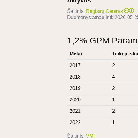
Aktyvus
Šaltinis:
Registrų Centras
Duomenys atnaujinti:
2026-05-2
1,2% GPM Paramos
Metai
Teikėjų ska
2017
2
2018
4
2019
2
2020
1
2021
2
2022
1
Šaltinis:
VMI