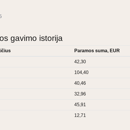
5
 gavimo istorija
ičius
Paramos suma, EUR
42,30
104,40
40,46
32,96
45,91
12,71