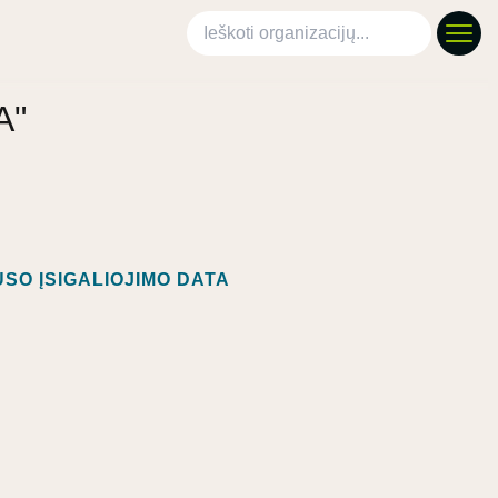
Ieškoti organizacijų
A"
SO ĮSIGALIOJIMO DATA