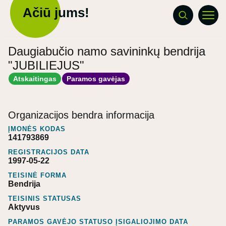
Ačiū jums!
Daugiabučio namo savininkų bendrija
"JUBILIEJUS"
Atskaitingas
Paramos gavėjas
Organizacijos bendra informacija
ĮMONĖS KODAS
141793869
REGISTRACIJOS DATA
1997-05-22
TEISINĖ FORMA
Bendrija
TEISINIS STATUSAS
Aktyvus
PARAMOS GAVĖJO STATUSO ĮSIGALIOJIMO DATA