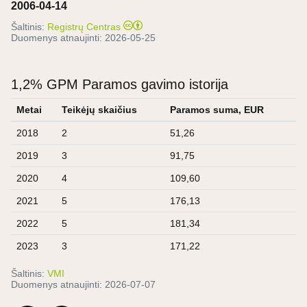
2006-04-14
Šaltinis:
Registrų Centras
Duomenys atnaujinti:
2026-05-25
1,2% GPM Paramos gavimo istorija
Metai
Teikėjų skaičius
Paramos suma, EUR
2018
2
51,26
2019
3
91,75
2020
4
109,60
2021
5
176,13
2022
5
181,34
2023
3
171,22
Šaltinis:
VMI
Duomenys atnaujinti:
2026-07-07