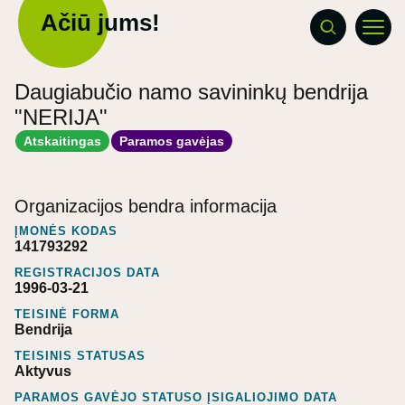
Ačiū jums!
Daugiabučio namo savininkų bendrija
"NERIJA"
Atskaitingas
Paramos gavėjas
Organizacijos bendra informacija
ĮMONĖS KODAS
141793292
REGISTRACIJOS DATA
1996-03-21
TEISINĖ FORMA
Bendrija
TEISINIS STATUSAS
Aktyvus
PARAMOS GAVĖJO STATUSO ĮSIGALIOJIMO DATA