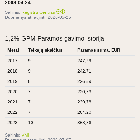
2008-04-24
Šaltinis:
Registrų Centras
Duomenys atnaujinti:
2026-05-25
1,2% GPM Paramos gavimo istorija
Metai
Teikėjų skaičius
Paramos suma, EUR
2017
9
247,29
2018
9
242,71
2019
8
226,59
2020
7
220,73
2021
7
239,78
2022
7
204,20
2023
10
368,86
Šaltinis:
VMI
Duomenys atnaujinti:
2026-07-07