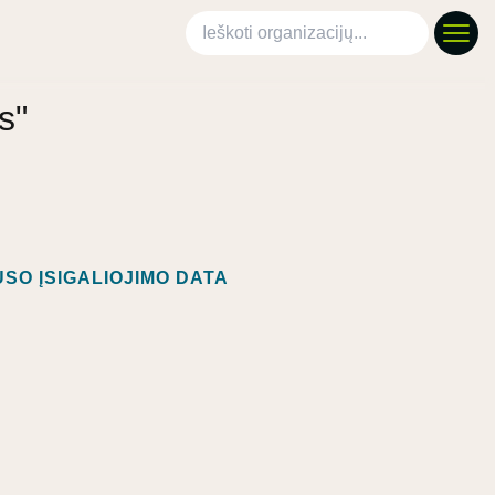
Ieškoti organizacijų
s"
SO ĮSIGALIOJIMO DATA