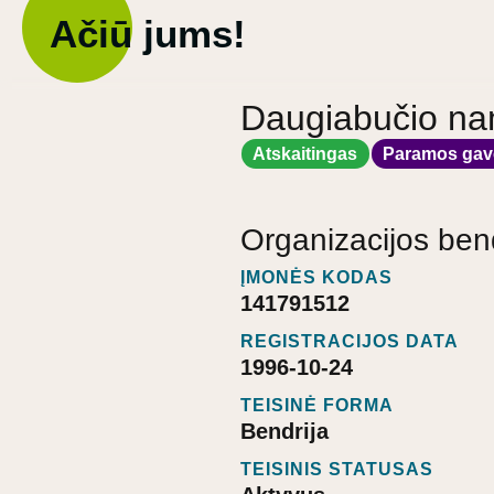
Ačiū jums!
Daugiabučio nam
Atskaitingas
Paramos gav
Organizacijos ben
ĮMONĖS KODAS
141791512
REGISTRACIJOS DATA
1996-10-24
TEISINĖ FORMA
Bendrija
TEISINIS STATUSAS