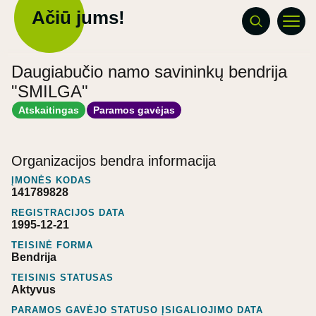
Ačiū jums!
Daugiabučio namo savininkų bendrija
"SMILGA"
Atskaitingas
Paramos gavėjas
Organizacijos bendra informacija
ĮMONĖS KODAS
141789828
REGISTRACIJOS DATA
1995-12-21
TEISINĖ FORMA
Bendrija
TEISINIS STATUSAS
Aktyvus
PARAMOS GAVĖJO STATUSO ĮSIGALIOJIMO DATA