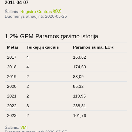
2011-04-07
Šaltinis:
Registrų Centras
Duomenys atnaujinti:
2026-05-25
1,2% GPM Paramos gavimo istorija
Metai
Teikėjų skaičius
Paramos suma, EUR
2017
4
163,62
2018
4
174,60
2019
2
83,09
2020
2
85,32
2021
2
119,95
2022
3
238,81
2023
2
101,76
Šaltinis:
VMI
Duomenys atnaujinti:
2026-07-07