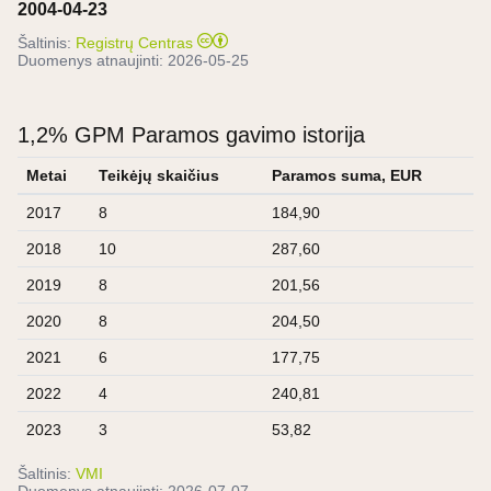
2004-04-23
Šaltinis:
Registrų Centras
Duomenys atnaujinti:
2026-05-25
1,2% GPM Paramos gavimo istorija
Metai
Teikėjų skaičius
Paramos suma, EUR
2017
8
184,90
2018
10
287,60
2019
8
201,56
2020
8
204,50
2021
6
177,75
2022
4
240,81
2023
3
53,82
Šaltinis:
VMI
Duomenys atnaujinti:
2026-07-07