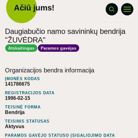
Ačiū jums!
Daugiabučio namo savininkų bendrija
"ŽUVĖDRA"
Atskaitingas
Paramos gavėjas
Organizacijos bendra informacija
ĮMONĖS KODAS
141786675
REGISTRACIJOS DATA
1996-02-15
TEISINĖ FORMA
Bendrija
TEISINIS STATUSAS
Aktyvus
PARAMOS GAVĖJO STATUSO ĮSIGALIOJIMO DATA