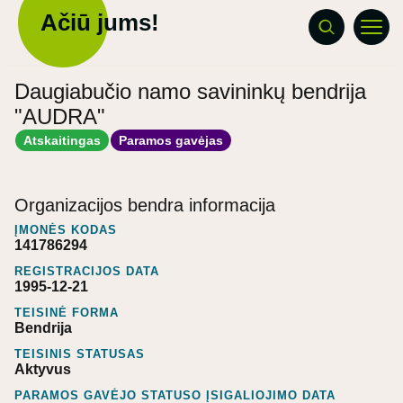
Ačiū jums!
Daugiabučio namo savininkų bendrija
"AUDRA"
Atskaitingas
Paramos gavėjas
Organizacijos bendra informacija
ĮMONĖS KODAS
141786294
REGISTRACIJOS DATA
1995-12-21
TEISINĖ FORMA
Bendrija
TEISINIS STATUSAS
Aktyvus
PARAMOS GAVĖJO STATUSO ĮSIGALIOJIMO DATA