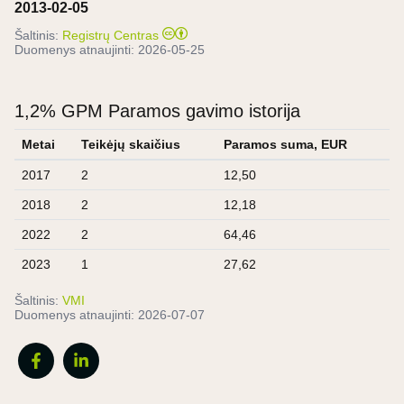
2013-02-05
Šaltinis:
Registrų Centras
Duomenys atnaujinti:
2026-05-25
1,2% GPM Paramos gavimo istorija
Metai
Teikėjų skaičius
Paramos suma, EUR
2017
2
12,50
2018
2
12,18
2022
2
64,46
2023
1
27,62
Šaltinis:
VMI
Duomenys atnaujinti:
2026-07-07