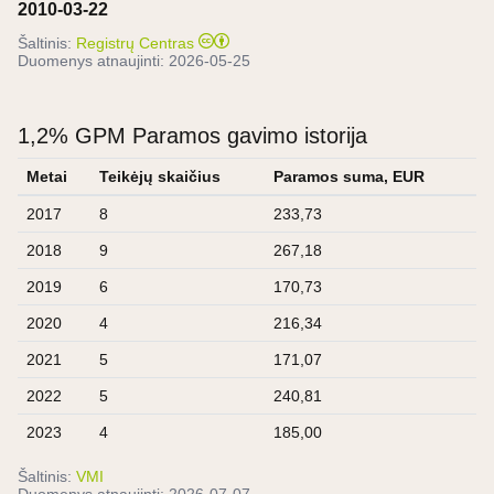
2010-03-22
Šaltinis:
Registrų Centras
Duomenys atnaujinti:
2026-05-25
1,2% GPM Paramos gavimo istorija
Metai
Teikėjų skaičius
Paramos suma, EUR
2017
8
233,73
2018
9
267,18
2019
6
170,73
2020
4
216,34
2021
5
171,07
2022
5
240,81
2023
4
185,00
Šaltinis:
VMI
Duomenys atnaujinti:
2026-07-07