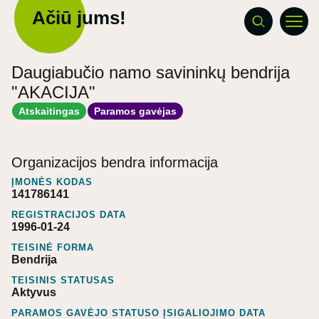
Ačiū jums!
Daugiabučio namo savininkų bendrija
"AKACIJA"
Atskaitingas
Paramos gavėjas
Organizacijos bendra informacija
ĮMONĖS KODAS
141786141
REGISTRACIJOS DATA
1996-01-24
TEISINĖ FORMA
Bendrija
TEISINIS STATUSAS
Aktyvus
PARAMOS GAVĖJO STATUSO ĮSIGALIOJIMO DATA