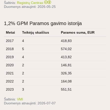
Šaltinis:
Registrų Centras
Duomenys atnaujinti:
2026-05-25
1,2% GPM Paramos gavimo istorija
Metai
Teikėjų skaičius
Paramos suma, EUR
2017
4
418,83
2018
5
574,02
2019
4
413,82
2020
2
146,81
2021
2
326,35
2022
2
164,08
2023
3
551,51
Šaltinis:
VMI
Duomenys atnaujinti:
2026-07-07