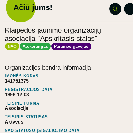
Ačiū jums!
Klaipėdos jaunimo organizacijų
asociacija "Apskritasis stalas"
NVO
Atskaitingas
Paramos gavėjas
Organizacijos bendra informacija
ĮMONĖS KODAS
141751375
REGISTRACIJOS DATA
1998-12-03
TEISINĖ FORMA
Asociacija
TEISINIS STATUSAS
Aktyvus
NVO STATUSO ĮSIGALIOJIMO DATA