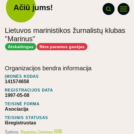
Ačiū jums!
Lietuvos marinistikos žurnalistų klubas
"Marinus"
Atskaitingas
Nėra paramos gavėjas
Organizacijos bendra informacija
ĮMONĖS KODAS
141574658
REGISTRACIJOS DATA
1997-05-08
TEISINĖ FORMA
Asociacija
TEISINIS STATUSAS
Išregistruotas
Šaltinis:
Registrų Centras