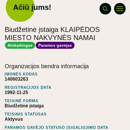
Ačiū jums!
Biudžetinė įstaiga KLAIPĖDOS
MIESTO NAKVYNĖS NAMAI
Atskaitingas
Paramos gavėjas
Organizacijos bendra informacija
ĮMONĖS KODAS
140603263
REGISTRACIJOS DATA
1992-11-25
TEISINĖ FORMA
Biudžetinė įstaiga
TEISINIS STATUSAS
Aktyvus
PARAMOS GAVĖJO STATUSO ĮSIGALIOJIMO DATA