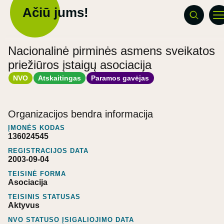
Ačiū jums!
Nacionalinė pirminės asmens sveikatos
priežiūros įstaigų asociacija
NVO
Atskaitingas
Paramos gavėjas
Organizacijos bendra informacija
ĮMONĖS KODAS
136024545
REGISTRACIJOS DATA
2003-09-04
TEISINĖ FORMA
Asociacija
TEISINIS STATUSAS
Aktyvus
NVO STATUSO ĮSIGALIOJIMO DATA