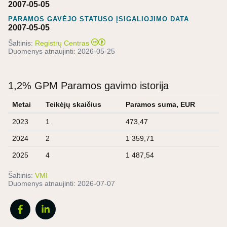
2007-05-05
PARAMOS GAVĖJO STATUSO ĮSIGALIOJIMO DATA
2007-05-05
Šaltinis:
Registrų Centras
Duomenys atnaujinti:
2026-05-25
1,2% GPM Paramos gavimo istorija
Metai
Teikėjų skaičius
Paramos suma, EUR
2023
1
473,47
2024
2
1 359,71
2025
4
1 487,54
Šaltinis:
VMI
Duomenys atnaujinti:
2026-07-07