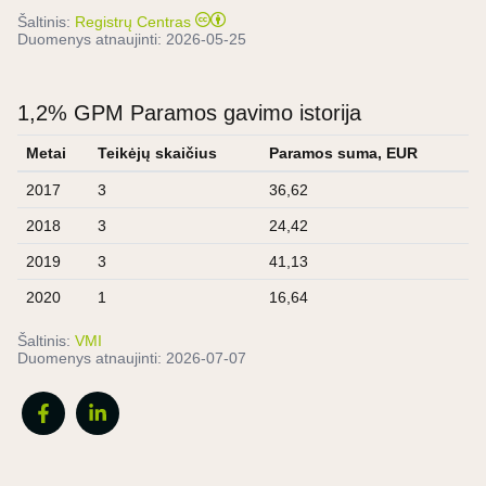
Šaltinis:
Registrų Centras
Duomenys atnaujinti:
2026-05-25
1,2% GPM Paramos gavimo istorija
Metai
Teikėjų skaičius
Paramos suma, EUR
2017
3
36,62
2018
3
24,42
2019
3
41,13
2020
1
16,64
Šaltinis:
VMI
Duomenys atnaujinti:
2026-07-07