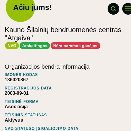
Ačiū jums!
Kauno Šilainių bendruomenės centras
"Atgaiva"
NVO
Atskaitingas
Nėra paramos gavėjas
Organizacijos bendra informacija
ĮMONĖS KODAS
136020867
REGISTRACIJOS DATA
2003-09-01
TEISINĖ FORMA
Asociacija
TEISINIS STATUSAS
Aktyvus
NVO STATUSO ĮSIGALIOJIMO DATA