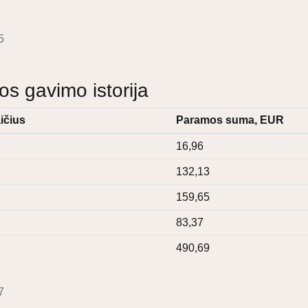
5
 gavimo istorija
ičius
Paramos suma, EUR
16,96
132,13
159,65
83,37
490,69
7