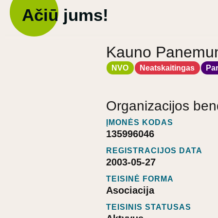
Ačiū jums!
Kauno Panemu
NVO
Neatskaitingas
Pa
Organizacijos ben
ĮMONĖS KODAS
135996046
REGISTRACIJOS DATA
2003-05-27
TEISINĖ FORMA
Asociacija
TEISINIS STATUSAS