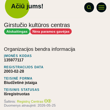
Ačiū jums!
Girstučio kultūros centras
Atskaitingas
Nėra paramos gavėjas
Organizacijos bendra informacija
ĮMONĖS KODAS
135977117
REGISTRACIJOS DATA
2003-02-28
TEISINĖ FORMA
Biudžetinė įstaiga
TEISINIS STATUSAS
Išregistruotas
Šaltinis:
Registrų Centras
Duomenys atnaujinti:
2026-05-25