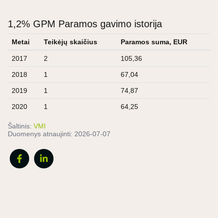
1,2% GPM Paramos gavimo istorija
Metai
Teikėjų skaičius
Paramos suma, EUR
2017
2
105,36
2018
1
67,04
2019
1
74,87
2020
1
64,25
Šaltinis:
VMI
Duomenys atnaujinti:
2026-07-07