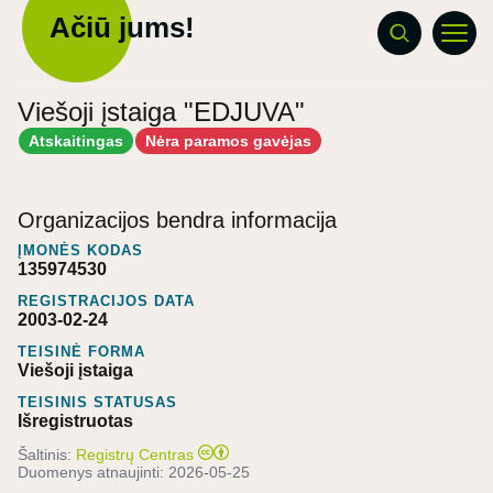
Ačiū jums!
Viešoji įstaiga "EDJUVA"
Atskaitingas
Nėra paramos gavėjas
Organizacijos bendra informacija
ĮMONĖS KODAS
135974530
REGISTRACIJOS DATA
2003-02-24
TEISINĖ FORMA
Viešoji įstaiga
TEISINIS STATUSAS
Išregistruotas
Šaltinis:
Registrų Centras
Duomenys atnaujinti:
2026-05-25