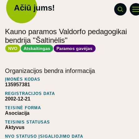
Ačiū jums!
Kauno paramos Valdorfo pedagogikai
bendrija "Šaltinėlis"
NVO
Atskaitingas
Paramos gavėjas
Organizacijos bendra informacija
ĮMONĖS KODAS
135957381
REGISTRACIJOS DATA
2002-12-21
TEISINĖ FORMA
Asociacija
TEISINIS STATUSAS
Aktyvus
NVO STATUSO ĮSIGALIOJIMO DATA