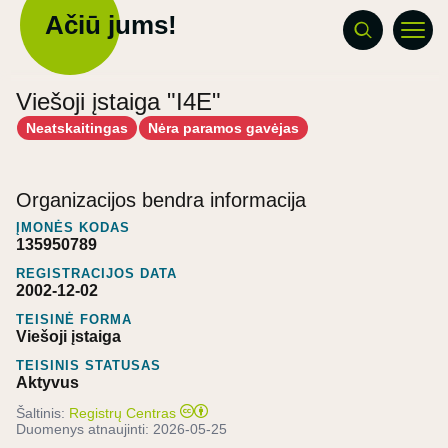
Ačiū jums!
Viešoji įstaiga "I4E"
Neatskaitingas
Nėra paramos gavėjas
Organizacijos bendra informacija
ĮMONĖS KODAS
135950789
REGISTRACIJOS DATA
2002-12-02
TEISINĖ FORMA
Viešoji įstaiga
TEISINIS STATUSAS
Aktyvus
Šaltinis:
Registrų Centras
Duomenys atnaujinti:
2026-05-25