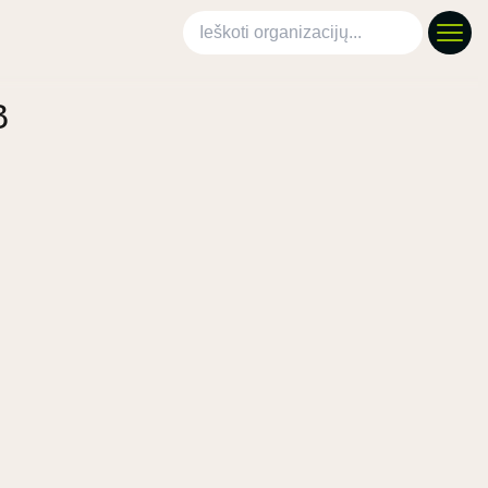
Ieškoti organizacijų
B