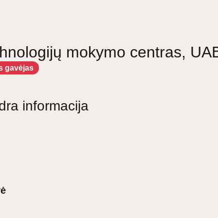
chnologijų mokymo centras, UA
s gavėjas
dra informacija
vė