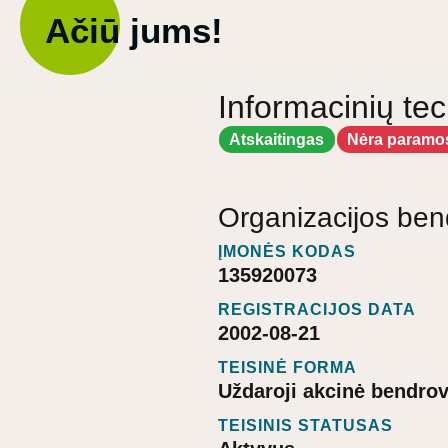
Ačiū jums!
Informacinių te
Atskaitingas
Nėra paramo
Organizacijos ben
ĮMONĖS KODAS
135920073
REGISTRACIJOS DATA
2002-08-21
TEISINĖ FORMA
Uždaroji akcinė bendro
TEISINIS STATUSAS