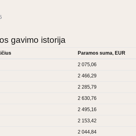
5
 gavimo istorija
ičius
Paramos suma, EUR
2 075,06
2 466,29
2 285,79
2 630,76
2 495,16
2 153,42
2 044,84