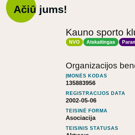
Ačiū jums!
Kauno sporto kl
NVO
Atskaitingas
Para
Organizacijos ben
ĮMONĖS KODAS
135883956
REGISTRACIJOS DATA
2002-05-06
TEISINĖ FORMA
Asociacija
TEISINIS STATUSAS