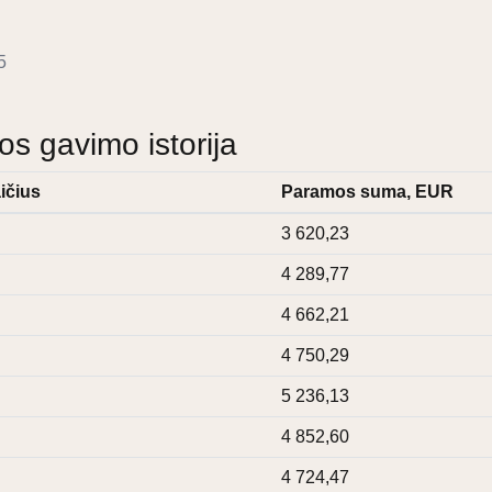
5
 gavimo istorija
ičius
Paramos suma, EUR
3 620,23
4 289,77
4 662,21
4 750,29
5 236,13
4 852,60
4 724,47