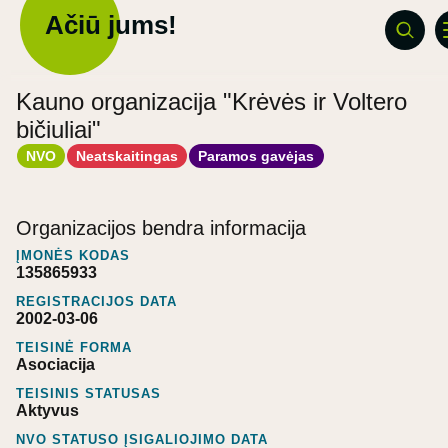
Ačiū jums!
Kauno organizacija "Krėvės ir Voltero
bičiuliai"
NVO
Neatskaitingas
Paramos gavėjas
Organizacijos bendra informacija
ĮMONĖS KODAS
135865933
REGISTRACIJOS DATA
2002-03-06
TEISINĖ FORMA
Asociacija
TEISINIS STATUSAS
Aktyvus
NVO STATUSO ĮSIGALIOJIMO DATA