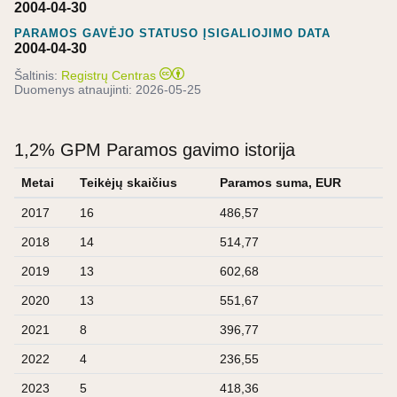
2004-04-30
PARAMOS GAVĖJO STATUSO ĮSIGALIOJIMO DATA
2004-04-30
Šaltinis:
Registrų Centras
Duomenys atnaujinti:
2026-05-25
1,2% GPM Paramos gavimo istorija
Metai
Teikėjų skaičius
Paramos suma, EUR
2017
16
486,57
2018
14
514,77
2019
13
602,68
2020
13
551,67
2021
8
396,77
2022
4
236,55
2023
5
418,36