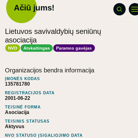
Ačiū jums!
Lietuvos savivaldybių seniūnų
asociacija
NVO
Atskaitingas
Paramos gavėjas
Organizacijos bendra informacija
ĮMONĖS KODAS
135781780
REGISTRACIJOS DATA
2001-06-22
TEISINĖ FORMA
Asociacija
TEISINIS STATUSAS
Aktyvus
NVO STATUSO ĮSIGALIOJIMO DATA