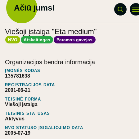
Ačiū jums!
Viešoji įstaiga "Eta medium"
NVO
Atskaitingas
Paramos gavėjas
Organizacijos bendra informacija
ĮMONĖS KODAS
135781638
REGISTRACIJOS DATA
2001-06-21
TEISINĖ FORMA
Viešoji įstaiga
TEISINIS STATUSAS
Aktyvus
NVO STATUSO ĮSIGALIOJIMO DATA
2005-07-19