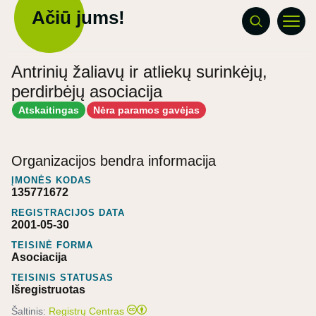
Ačiū jums!
Antrinių žaliavų ir atliekų surinkėjų,
perdirbėjų asociacija
Atskaitingas
Nėra paramos gavėjas
Organizacijos bendra informacija
ĮMONĖS KODAS
135771672
REGISTRACIJOS DATA
2001-05-30
TEISINĖ FORMA
Asociacija
TEISINIS STATUSAS
Išregistruotas
Šaltinis:
Registrų Centras